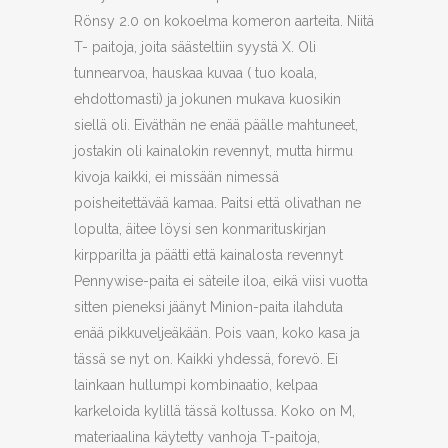
Rönsy 2.0 on kokoelma komeron aarteita. Niitä
T- paitoja, joita säästeltiin syystä X. Oli
tunnearvoa, hauskaa kuvaa ( tuo koala,
ehdottomasti) ja jokunen mukava kuosikin
siellä oli. Eiväthän ne enää päälle mahtuneet,
jostakin oli kainalokin revennyt, mutta hirmu
kivoja kaikki, ei missään nimessä
poisheitettävää kamaa. Paitsi että olivathan ne
lopulta, äitee löysi sen konmarituskirjan
kirpparilta ja päätti että kainalosta revennyt
Pennywise-paita ei säteile iloa, eikä viisi vuotta
sitten pieneksi jäänyt Minion-paita ilahduta
enää pikkuveljeäkään. Pois vaan, koko kasa ja
tässä se nyt on. Kaikki yhdessä, forevö. Ei
lainkaan hullumpi kombinaatio, kelpaa
karkeloida kylillä tässä koltussa. Koko on M,
materiaalina käytetty vanhoja T-paitoja,