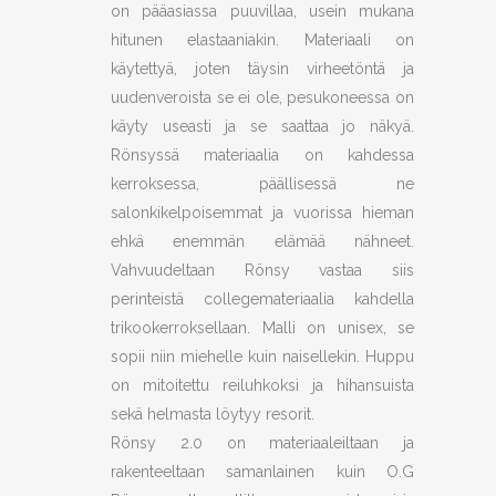
on pääasiassa puuvillaa, usein mukana
hitunen elastaaniakin. Materiaali on
käytettyä, joten täysin virheetöntä ja
uudenveroista se ei ole, pesukoneessa on
käyty useasti ja se saattaa jo näkyä.
Rönsyssä materiaalia on kahdessa
kerroksessa, päällisessä ne
salonkikelpoisemmat ja vuorissa hieman
ehkä enemmän elämää nähneet.
Vahvuudeltaan Rönsy vastaa siis
perinteistä collegemateriaalia kahdella
trikookerroksellaan. Malli on unisex, se
sopii niin miehelle kuin naisellekin. Huppu
on mitoitettu reiluhkoksi ja hihansuista
sekä helmasta löytyy resorit.
Rönsy 2.0 on materiaaleiltaan ja
rakenteeltaan samanlainen kuin O.G