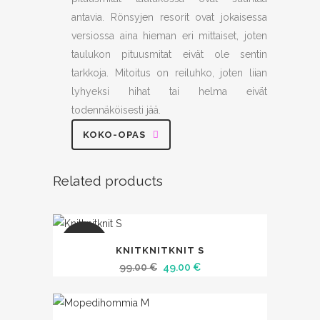
antavia. Rönsyjen resorit ovat jokaisessa
versiossa aina hieman eri mittaiset, joten
taulukon pituusmitat eivät ole sentin
tarkkoja. Mitoitus on reiluhko, joten liian
lyhyeksi hihat tai helma eivät
todennäköisesti jää.
KOKO-OPAS
Related products
SALE
KNITKNITKNIT S
Alkuperäinen
Nykyinen
99.00
€
49.00
€
hinta
hinta
oli:
on: