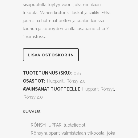
sisäpuolelta löytyy vuori, joka niin ikään
trikoota. Mäheä kretonki, taskut ja kaikki. Ehkä
juuri sinä hulmuat pellen ja koalan kanssa
kauhun ja söpöyden välillä tasapainotellen?
1 varastossa
Ehkä
LISÄÄ OSTOSKORIIN
vähän
TUOTETUNNUS (SKU):
075
pelottava,
OSASTOT:
Hupparit
,
Rönsy 2.0
mutta
AVAINSANAT TUOTTEELLE
Hupparit. Rönsyt
,
Rönsy 2.0
söpö
M
KUVAUS
quantity
RÖNSYHUPPARI tuotetiedot
Rönsyhupparit valmistetaan trikoosta, joka