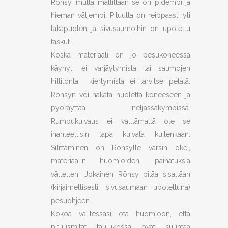
Rönsy, mutta malliltaan se on pidempi ja
hieman väljempi. Pituutta on reippaasti yli
takapuolen ja sivusaumoihin on upotettu
taskut.
Koska materiaali on jo pesukoneessa
käynyt, ei värjäytymistä tai saumojen
hillitöntä kiertymistä ei tarvitse pelätä.
Rönsyn voi nakata huoletta koneeseen ja
pyöräyttää neljässäkympissä.
Rumpukuivaus ei välttämättä ole se
ihanteellisin tapa kuivata kuitenkaan.
Silittäminen on Rönsylle varsin okei,
materiaalin huomioiden, painatuksia
vältellen. Jokainen Rönsy pitää sisällään
(kirjaimellisesti, sivusaumaan upotettuna)
pesuohjeen.
Kokoa valitessasi ota huomioon, että
pituusmitat taulukossa ovat suuntaa