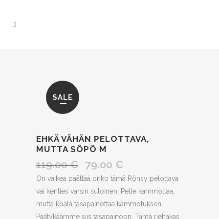
SALE
EHKÄ VÄHÄN PELOTTAVA,
MUTTA SÖPÖ M
119.00
€
79.00
€
Alkuperäinen
Nykyinen
hinta
hinta
On vaikea päättää onko tämä Rönsy pelottava
oli:
on:
vai kenties varsin suloinen. Pelle kammottaa,
119.00 €.
79.00 €.
mutta koala tasapainottaa kammotuksen.
Päätykäämme siis tasapainoon. Tämä riehakas