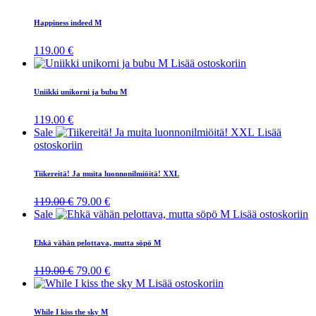
Happiness indeed M
119.00
€
Lisää ostoskoriin
Uniikki unikorni ja bubu M
119.00
€
Sale
Lisää
ostoskoriin
Tiikereitä! Ja muita luonnonilmiöitä! XXL
Alkuperäinen
Nykyinen
119.00
€
79.00
€
hinta
hinta
Sale
Lisää ostoskoriin
oli:
on:
119.00 €.
79.00 €.
Ehkä vähän pelottava, mutta söpö M
Alkuperäinen
Nykyinen
119.00
€
79.00
€
hinta
hinta
Lisää ostoskoriin
oli:
on:
119.00 €.
79.00 €.
While I kiss the sky M