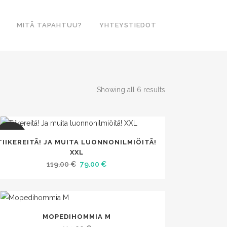
MITÄ TAPAHTUU?
YHTEYSTIEDOT
Showing all 6 results
SALE
TIIKEREITÄ! JA MUITA LUONNONILMIÖITÄ!
XXL
Alkuperäinen
Nykyinen
119.00
€
79.00
€
hinta
hinta
oli:
on:
119.00 €.
79.00 €.
MOPEDIHOMMIA M