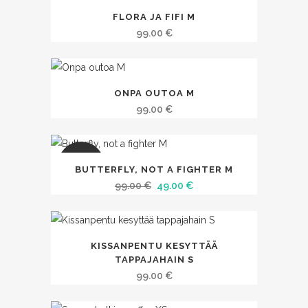
99.00 €.
49.00 €.
FLORA JA FIFI M
99.00
€
ONPA OUTOA M
99.00
€
SALE
BUTTERFLY, NOT A FIGHTER M
Alkuperäinen
Nykyinen
99.00
€
49.00
€
hinta
hinta
oli:
on:
99.00 €.
49.00 €.
KISSANPENTU KESYTTÄÄ
TAPPAJAHAIN S
99.00
€