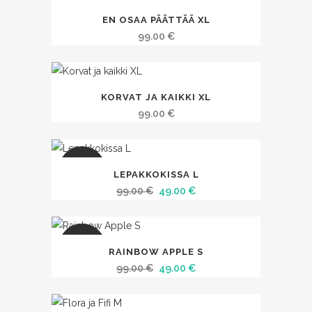
EN OSAA PÄÄTTÄÄ XL
99.00
€
KORVAT JA KAIKKI XL
99.00
€
SALE
LEPAKKOKISSA L
Alkuperäinen
Nykyinen
99.00
€
49.00
€
hinta
hinta
oli:
on:
99.00 €.
49.00 €.
SALE
RAINBOW APPLE S
Alkuperäinen
Nykyinen
99.00
€
49.00
€
hinta
hinta
oli:
on: