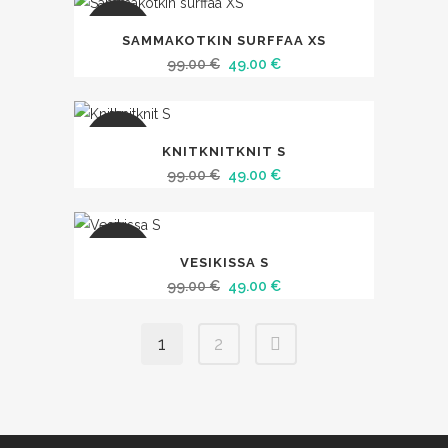
SALE
SAMMAKOTKIN SURFFAA XS
Alkuperäinen
Nykyinen
99.00
€
49.00
€
hinta
hinta
oli:
on:
99.00 €.
49.00 €.
SALE
KNITKNITKNIT S
Alkuperäinen
Nykyinen
99.00
€
49.00
€
hinta
hinta
oli:
on:
99.00 €.
49.00 €.
SALE
VESIKISSA S
Alkuperäinen
Nykyinen
99.00
€
49.00
€
hinta
hinta
oli:
on:
1
2
99.00 €.
49.00 €.