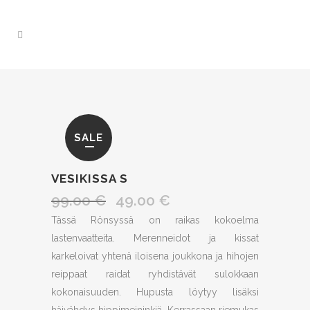
SALE
VESIKISSA S
99.00
€
49.00
€
Alkuperäinen
Nykyinen
hinta
hinta
Tässä Rönsyssä on raikas kokoelma
oli:
on:
lastenvaatteita. Merenneidot ja kissat
99.00 €.
49.00 €.
karkeloivat yhtenä iloisena joukkona ja hihojen
reippaat raidat ryhdistävät sulokkaan
kokonaisuuden. Hupusta löytyy lisäksi