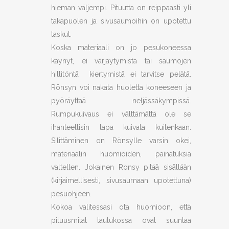
hieman väljempi. Pituutta on reippaasti yli
takapuolen ja sivusaumoihin on upotettu
taskut.
Koska materiaali on jo pesukoneessa
käynyt, ei värjäytymistä tai saumojen
hillitöntä kiertymistä ei tarvitse pelätä.
Rönsyn voi nakata huoletta koneeseen ja
pyöräyttää neljässäkympissä.
Rumpukuivaus ei välttämättä ole se
ihanteellisin tapa kuivata kuitenkaan.
Silittäminen on Rönsylle varsin okei,
materiaalin huomioiden, painatuksia
vältellen. Jokainen Rönsy pitää sisällään
(kirjaimellisesti, sivusaumaan upotettuna)
pesuohjeen.
Kokoa valitessasi ota huomioon, että
pituusmitat taulukossa ovat suuntaa