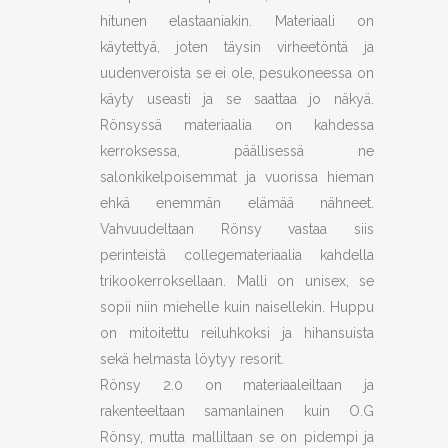
hitunen elastaaniakin. Materiaali on
käytettyä, joten täysin virheetöntä ja
uudenveroista se ei ole, pesukoneessa on
käyty useasti ja se saattaa jo näkyä.
Rönsyssä materiaalia on kahdessa
kerroksessa, päällisessä ne
salonkikelpoisemmat ja vuorissa hieman
ehkä enemmän elämää nähneet.
Vahvuudeltaan Rönsy vastaa siis
perinteistä collegemateriaalia kahdella
trikookerroksellaan. Malli on unisex, se
sopii niin miehelle kuin naisellekin. Huppu
on mitoitettu reiluhkoksi ja hihansuista
sekä helmasta löytyy resorit.
Rönsy 2.0 on materiaaleiltaan ja
rakenteeltaan samanlainen kuin O.G
Rönsy, mutta malliltaan se on pidempi ja