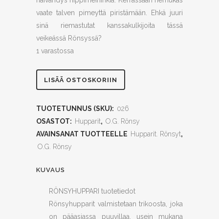
häivähdys hippimeininkiä. Kerrassaan riemukas
vaate talven pimeyttä piristämään. Ehkä juuri
sinä riemastutat kanssakulkijoita tässä
veikeässä Rönsyssä?
1 varastossa
Vesikissa
LISÄÄ OSTOSKORIIN
S
TUOTETUNNUS (SKU):
026
quantity
OSASTOT:
Hupparit
,
O.G. Rönsy
AVAINSANAT TUOTTEELLE
Hupparit. Rönsyt
,
O.G. Rönsy
KUVAUS
RÖNSYHUPPARI tuotetiedot
Rönsyhupparit valmistetaan trikoosta, joka
on pääasiassa puuvillaa, usein mukana