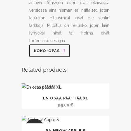
antavia. Rönsyjen resorit ovat jokaisessa
versiossa aina hieman eri mittaiset, joten
taulukon pituusmitat eivät ole sentin
tarkkoja. Mitoitus on reiluhko, joten liian
lyhyeksi hihat tai helma eivät
todennäköisesti jää.
KOKO-OPAS
Related products
EN OSAA PÄÄTTÄÄ XL
99.00
€
SALE
RAINBOW APPLE S