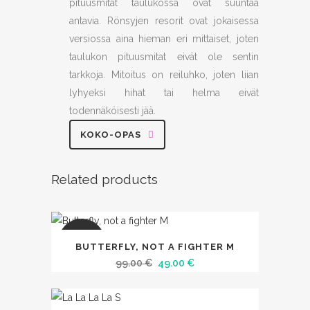
pituusmitat taulukossa ovat suuntaa
antavia. Rönsyjen resorit ovat jokaisessa
versiossa aina hieman eri mittaiset, joten
taulukon pituusmitat eivät ole sentin
tarkkoja. Mitoitus on reiluhko, joten liian
lyhyeksi hihat tai helma eivät
todennäköisesti jää.
KOKO-OPAS
Related products
SALE
BUTTERFLY, NOT A FIGHTER M
Alkuperäinen
Nykyinen
99.00
€
49.00
€
hinta
hinta
oli:
on: