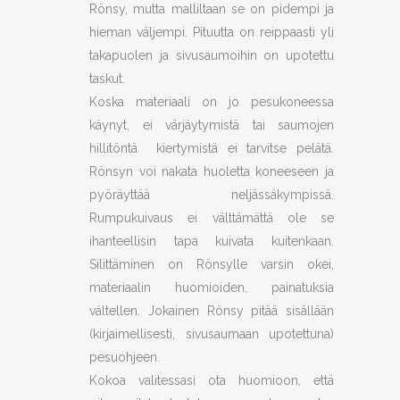
Rönsy, mutta malliltaan se on pidempi ja
hieman väljempi. Pituutta on reippaasti yli
takapuolen ja sivusaumoihin on upotettu
taskut.
Koska materiaali on jo pesukoneessa
käynyt, ei värjäytymistä tai saumojen
hillitöntä kiertymistä ei tarvitse pelätä.
Rönsyn voi nakata huoletta koneeseen ja
pyöräyttää neljässäkympissä.
Rumpukuivaus ei välttämättä ole se
ihanteellisin tapa kuivata kuitenkaan.
Silittäminen on Rönsylle varsin okei,
materiaalin huomioiden, painatuksia
vältellen. Jokainen Rönsy pitää sisällään
(kirjaimellisesti, sivusaumaan upotettuna)
pesuohjeen.
Kokoa valitessasi ota huomioon, että