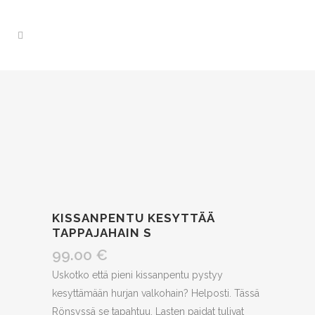
KISSANPENTU KESYTTÄÄ
TAPPAJAHAIN S
99.00
€
Uskotko että pieni kissanpentu pystyy
kesyttämään hurjan valkohain? Helposti. Tässä
Rönsyssä se tapahtuu. Lasten paidat tulivat