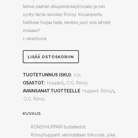
tiensä päähän alkuperäiskäytössään ja niin
syntyi tämä raivokas Rönsy. Kissanpentu
hallitsee hurjaa haita, kenties juuri sinä lähdet
mukaan?
1 varastossa
Kissanpentu
LISÄÄ OSTOSKORIIN
kesyttää
TUOTETUNNUS (SKU):
031
tappajahain
OSASTOT:
Hupparit
,
O.G. Rönsy
S
AVAINSANAT TUOTTEELLE
Hupparit. Rönsyt
,
O.G. Rönsy
quantity
KUVAUS
RÖNSYHUPPARI tuotetiedot
Rönsyhupparit valmistetaan trikoosta, joka