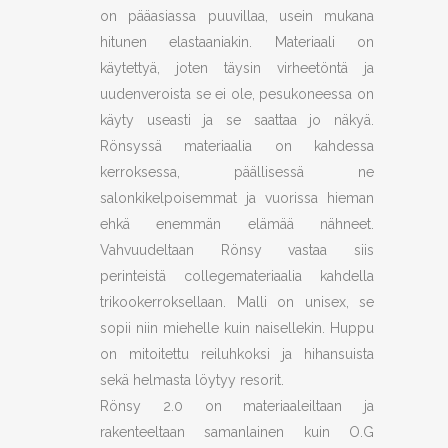
on pääasiassa puuvillaa, usein mukana
hitunen elastaaniakin. Materiaali on
käytettyä, joten täysin virheetöntä ja
uudenveroista se ei ole, pesukoneessa on
käyty useasti ja se saattaa jo näkyä.
Rönsyssä materiaalia on kahdessa
kerroksessa, päällisessä ne
salonkikelpoisemmat ja vuorissa hieman
ehkä enemmän elämää nähneet.
Vahvuudeltaan Rönsy vastaa siis
perinteistä collegemateriaalia kahdella
trikookerroksellaan. Malli on unisex, se
sopii niin miehelle kuin naisellekin. Huppu
on mitoitettu reiluhkoksi ja hihansuista
sekä helmasta löytyy resorit.
Rönsy 2.0 on materiaaleiltaan ja
rakenteeltaan samanlainen kuin O.G