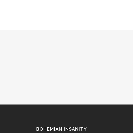
14
tammi
LUOMISESTA
Minulta on usein kysytty, millainen on
luomisprosessi tuotteideni takana. Miten ne
syntyvät, mistä ajatus lähtee ja millaisten vaiheide
kautta päädytään valmiiseen tuotteeseen. ...
BOHEMIAN INSANITY