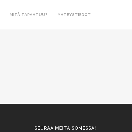
MITÄ TAPAHTUU?
YHTEYSTIEDOT
VÄIJYMÄÄN!
vut ovat vihdoin eetterissä! Käyhän
le lukemaan tuoreimmat uutiset!...
SEURAA MEITÄ SOMESSA!