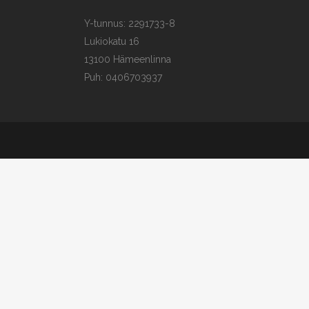
Y-tunnus: 2291733-8
Lukiokatu 16
13100 Hämeenlinna
Puh: 0406703937