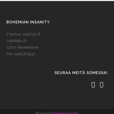
BOHEMIAN INSANITY
Y-tunnus: 2291733-8
Lukiokatu 16
13100 Hämeenlinna
Puh: 0406703937
SEURAA MEITÄ SOMESSA!
© Copyright
Bohemian Insanity