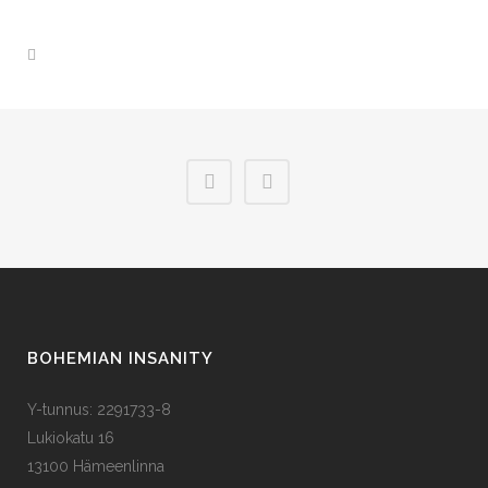
BOHEMIAN INSANITY
Y-tunnus: 2291733-8
Lukiokatu 16
13100 Hämeenlinna