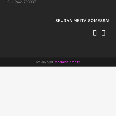
Puh: 0406703937
SEURAA MEITÄ SOMESSA!
© Copyright
Bohemian Insanity