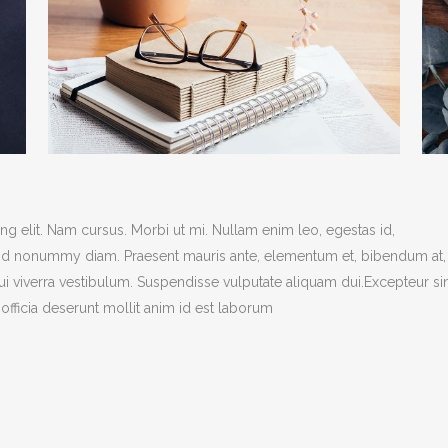
g elit. Nam cursus. Morbi ut mi. Nullam enim leo, egestas id,
end nonummy diam. Praesent mauris ante, elementum et, bibendum at,
dui viverra vestibulum. Suspendisse vulputate aliquam dui.Excepteur si
officia deserunt mollit anim id est laborum