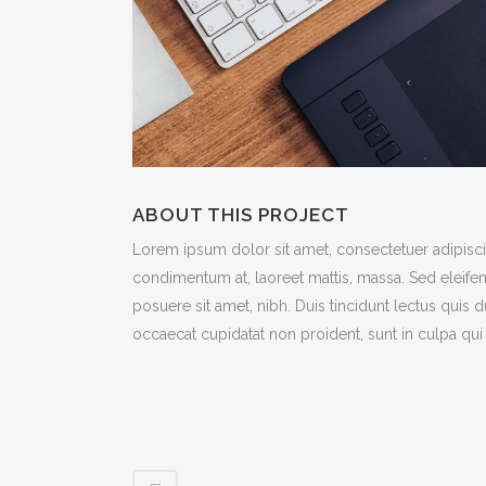
ABOUT THIS PROJECT
Lorem ipsum dolor sit amet, consectetuer adipiscin
condimentum at, laoreet mattis, massa. Sed eleif
posuere sit amet, nibh. Duis tincidunt lectus quis 
occaecat cupidatat non proident, sunt in culpa qui 