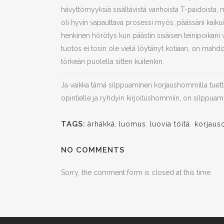
hävyttömyyksiä sisältävistä vanhoista T-paidoista, mi
oli hyvin vapauttava prosessi myös, päässäni kaiku
henkinen hörötys kun päästin sisäisen teinipoikan
tuotos ei tosin ole vielä löytänyt kotiaan, on mahdol
törkeän puolella sitten kuitenkin.
Ja vaikka tämä silppuaminen korjaushommilla tuettun
opintielle ja ryhdyin kirjoitushommiin, on silppuam
TAGS:
ärhäkkä
,
luomus
,
luovia töitä. korjau
NO COMMENTS
Sorry, the comment form is closed at this time.