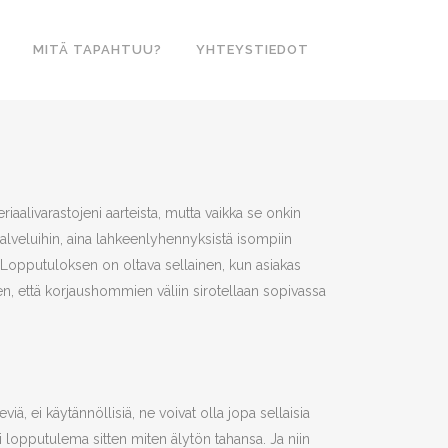
MITÄ TAPAHTUU?
YHTEYSTIEDOT
aalivarastojeni aarteista, mutta vaikka se onkin
lveluihin, aina lahkeenlyhennyksistä isompiin
i. Lopputuloksen on oltava sellainen, kun asiakas
en, että korjaushommien väliin sirotellaan sopivassa
viä, ei käytännöllisiä, ne voivat olla jopa sellaisia
 oli lopputulema sitten miten älytön tahansa. Ja niin