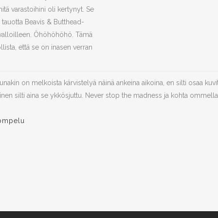
tä varastoihini oli kertynyt. Se
i tauotta Beavis & Butthead-
i valloilleen. Öhöhöhöhö. Tämä
lista, että se on inasen verran
akin on melkoista kärvistelyä näinä ankeina aikoina, en silti osaa kuvi
inen silti aina se ykkösjuttu. Never stop the madness ja kohta ommella
sompelu