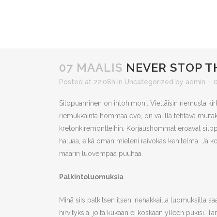
07 MAALIS
NEVER STOP T
Posted at 22:08h
in
Uncategorized
by
admin
Silppuaminen on intohimoni. Viettäisin riemusta kir
riemukkainta hommaa evö, on välillä tehtävä muita
kretonkiremontteihin. Korjaushommat eroavat silppuila
haluaa, eikä oman mieleni raivokas kehitelmä. Ja ko
määrin luovempaa puuhaa.
Palkintoluomuksia
Minä siis palkitsen itseni riehakkailla luomuksilla saa
hirvityksiä, joita kukaan ei koskaan ylleen pukisi. Tä