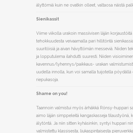
älyttömiä kuin ne ovatkin olleet, valtaosa näistä p
Sienikassit
Viime viikolla urakoin massiivisen läjän korjaustöitä 
tehokkuudesta veivaamalla pari hillitöntä sienikassia.
suuritöisiä ja aivan hävyttömän messeviä. Niiden te
ja lopputulema ilahdutti suuresti. Niiden visioiminen
kavennus/lyhennys/paikkaus- urakan valmistumista,
uudella innolla, kun voi samalla tuijotella pöydällä
riepukasoja.
Shame on you!
Taannoin valmistui myös ärhäkkä Rönsy-huppari sam
aimo läjän simppeleitä kangaskasseja tilaustyönä, ki
älytöntä. Ja niin sitten kyhäsinkin, syntyi huppari ni
valmistettu klassisesta, liukaspintaisesta pieruverkkar