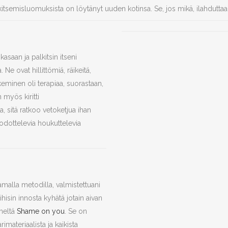
alkitsemisluomuksista on löytänyt uuden kotinsa. Se, jos mikä, ilahdutt
kasaan ja palkitsin itseni
 Ne ovat hillittömiä, räikeitä,
keminen oli terapiaa, suorastaan,
 myös kiritti
 sitä ratkoo vetoketjua ihan
 odottelevia houkuttelevia
alla metodilla, valmistettuani
hisin innosta kyhätä jotain aivan
meltä
Shame on you
. Se on
imateriaalista ja kaikista