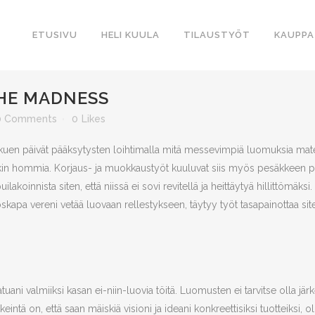
ETUSIVU
HELI KUULA
TILAUSTYÖT
KAUPPA
HE MADNESS
0 Comments
0
Likes
kuen päivät pääksytysten loihtimalla mitä messevimpiä luomuksia materi
kin hommia. Korjaus- ja muokkaustyöt kuuluvat siis myös pesäkkeen pa
koinnista siten, että niissä ei sovi revitellä ja heittäytyä hillittömäks
skapa vereni vetää luovaan rellestykseen, täytyy työt tasapainottaa sit
tuani valmiiksi kasan ei-niin-luovia töitä. Luomusten ei tarvitse olla järke
rkeintä on, että saan mäiskiä visioni ja ideani konkreettisiksi tuotteiksi,