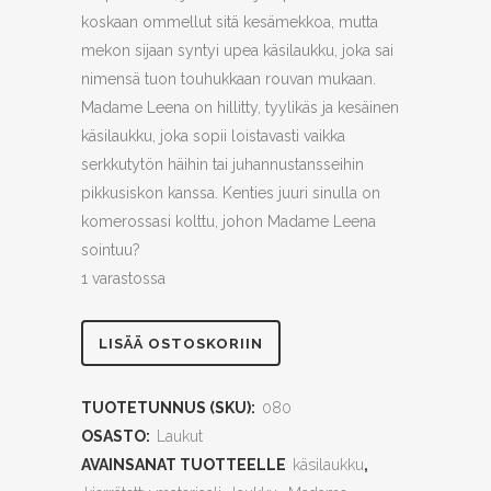
koskaan ommellut sitä kesämekkoa, mutta
mekon sijaan syntyi upea käsilaukku, joka sai
nimensä tuon touhukkaan rouvan mukaan.
Madame Leena on hillitty, tyylikäs ja kesäinen
käsilaukku, joka sopii loistavasti vaikka
serkkutytön häihin tai juhannustansseihin
pikkusiskon kanssa. Kenties juuri sinulla on
komerossasi kolttu, johon Madame Leena
sointuu?
1 varastossa
Madame
LISÄÄ OSTOSKORIIN
Leena
TUOTETUNNUS (SKU):
080
quantity
OSASTO:
Laukut
AVAINSANAT TUOTTEELLE
käsilaukku
,