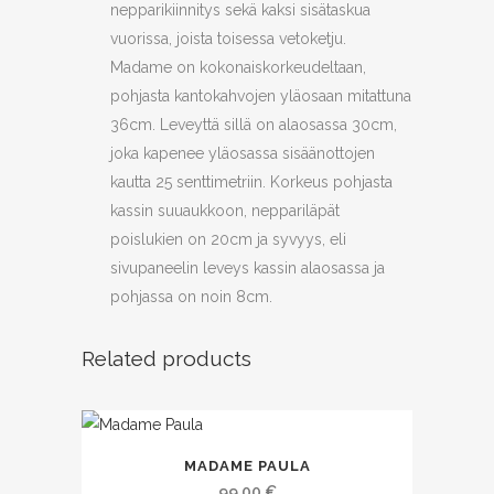
nepparikiinnitys sekä kaksi sisätaskua
vuorissa, joista toisessa vetoketju.
Madame on kokonaiskorkeudeltaan,
pohjasta kantokahvojen yläosaan mitattuna
36cm. Leveyttä sillä on alaosassa 30cm,
joka kapenee yläosassa sisäänottojen
kautta 25 senttimetriin. Korkeus pohjasta
kassin suuaukkoon, neppariläpät
poislukien on 20cm ja syvyys, eli
sivupaneelin leveys kassin alaosassa ja
pohjassa on noin 8cm.
Related products
MADAME PAULA
99.00
€