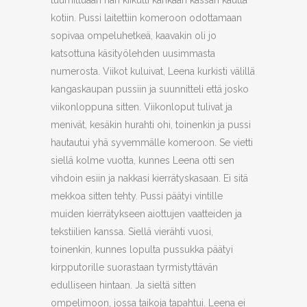
tuumittuaan hän kiikutti kankaan kassan kautta
kotiin. Pussi laitettiin komeroon odottamaan
sopivaa ompeluhetkeä, kaavakin oli jo
katsottuna käsityölehden uusimmasta
numerosta. Viikot kuluivat, Leena kurkisti välillä
kangaskaupan pussiin ja suunnitteli että josko
viikonloppuna sitten. Viikonloput tulivat ja
menivät, kesäkin hurahti ohi, toinenkin ja pussi
hautautui yhä syvemmälle komeroon. Se vietti
siellä kolme vuotta, kunnes Leena otti sen
vihdoin esiin ja nakkasi kierrätyskasaan. Ei sitä
mekkoa sitten tehty. Pussi päätyi vintille
muiden kierrätykseen aiottujen vaatteiden ja
tekstiilien kanssa. Siellä vierähti vuosi,
toinenkin, kunnes lopulta pussukka päätyi
kirpputorille suorastaan tyrmistyttävän
edulliseen hintaan. Ja sieltä sitten
ompelimoon, jossa taikoja tapahtui. Leena ei