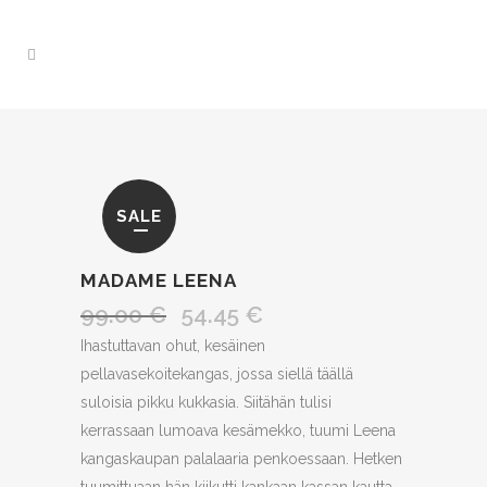
SALE
MADAME LEENA
99.00
€
54.45
€
Alkuperäinen
Nykyinen
hinta
hinta
Ihastuttavan ohut, kesäinen
oli:
on:
pellavasekoitekangas, jossa siellä täällä
99.00 €.
54.45 €.
suloisia pikku kukkasia. Siitähän tulisi
kerrassaan lumoava kesämekko, tuumi Leena
kangaskaupan palalaaria penkoessaan. Hetken