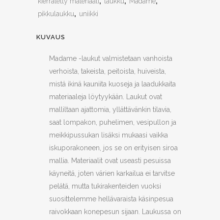
kierrätetty materiaali
,
laukku
,
Madame
,
pikkulaukku
,
uniikki
KUVAUS
Madame -laukut valmistetaan vanhoista
verhoista, takeista, peitoista, huiveista,
mistä ikinä kauniita kuoseja ja laadukkaita
materiaaleja löytyykään. Laukut ovat
malliltaan ajattomia, yllättävänkin tilavia,
saat lompakon, puhelimen, vesipullon ja
meikkipussukan lisäksi mukaasi vaikka
iskuporakoneen, jos se on erityisen siroa
mallia. Materiaalit ovat useasti pesuissa
käyneitä, joten värien karkailua ei tarvitse
pelätä, mutta tukirakenteiden vuoksi
suosittelemme hellävaraista käsinpesua
raivokkaan konepesun sijaan. Laukussa on