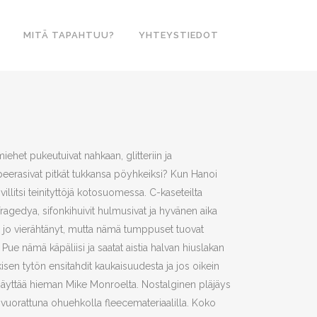
MITÄ TAPAHTUU?
YHTEYSTIEDOT
en
ehet pukeutuivat nahkaan, glitteriin ja
upeerasivat pitkät tukkansa pöyhkeiksi? Kun Hanoi
€.
illitsi teinityttöjä kotosuomessa. C-kaseteilta
ragedya, sifonkihuivit hulmusivat ja hyvänen aika
vi jo vierähtänyt, mutta nämä tumppuset tuovat
Pue nämä käpäliisi ja saatat aistia halvan hiuslakan
isen tytön ensitahdit kaukaisuudesta ja jos oikein
ri näyttää hieman Mike Monroelta. Nostalginen pläjäys
a, vuorattuna ohuehkolla fleecemateriaalilla. Koko