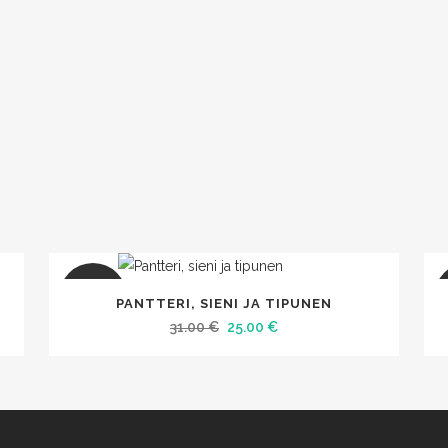
SALE
PANTTERI, SIENI JA TIPUNEN
Alkuperäinen
Nykyinen
31.00
€
25.00
€
hinta
hinta
oli:
on:
31.00 €.
25.00 €.