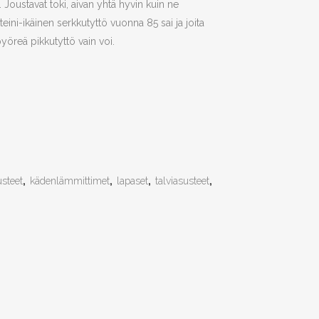
Joustavat toki, aivan yhtä hyvin kuin ne
 teini-ikäinen serkkutyttö vuonna 85 sai ja joita
pyöreä pikkutyttö vain voi.
steet
,
kädenlämmittimet
,
lapaset
,
talviasusteet
,