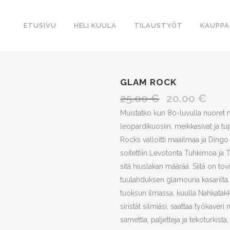
ETUSIVU
HELI KUULA
TILAUSTYÖT
KAUPPA
GLAM ROCK
25.00
€
20.00
€
Alkuperäinen
Nykyin
hinta
hinta
Muistatko kun 80-luvulla nuoret mi
oli:
on:
leopardikuosiin, meikkasivat ja t
25.00 €.
20.00 
Rocks valloitti maailmaa ja Dingo v
soitettiin Levotonta Tuhkimoa ja T
sitä hiuslakan määrää. Siitä on to
tuulahduksen glamouria kasarilta. 
tuoksun ilmassa, kuulla Nahkatakk
siristät silmiäsi, saattaa työkave
samettia, paljetteja ja tekoturkist