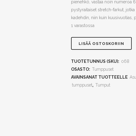
pienehkö, vastaa noin numeroa 6. 
pystyraitaiset stretch-farkut, jotka
kadehdin, niin kuin kuusivuotias, 
1 varastossa
Glam
LISÄÄ OSTOSKORIIN
Rock
TUOTETUNNUS (SKU):
068
quantity
OSASTO:
Tumppuset
AVAINSANAT TUOTTEELLE
Asu
tumppuset
,
Tumput