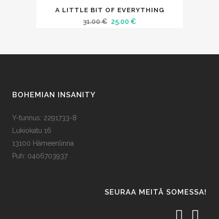
31.00 €.
25.00 €.
SALE
A LITTLE BIT OF EVERYTHING
Alkuperäinen
Nykyinen
31.00
€
25.00
€
hinta
hinta
oli:
on:
31.00 €.
25.00 €.
BOHEMIAN INSANITY
Y-tunnus: 2291733-8
Lukiokatu 16
13100 Hämeenlinna
Puh: 0406703937
SEURAA MEITÄ SOMESSA!