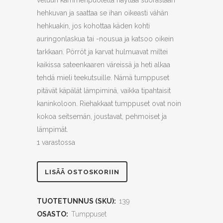
veluuri kämmenpuolella näyttää suorastaan
hehkuvan ja saattaa se ihan oikeasti vähän
hehkuakin, jos kohottaa käden kohti
auringonlaskua tai -nousua ja katsoo oikein
tarkkaan. Pörröt ja karvat hulmuavat miltei
kaikissa sateenkaaren väreissä ja heti alkaa
tehdä mieli teekutsuille. Nämä tumppuset
pitävät käpälät lämpiminä, vaikka tipahtaisit
kaninkoloon. Riehakkaat tumppuset ovat noin
kokoa seitsemän, joustavat, pehmoiset ja
lämpimät.
1 varastossa
Wonderlandboogie
LISÄÄ OSTOSKORIIN
quantity
TUOTETUNNUS (SKU):
139
OSASTO:
Tumppuset