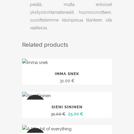
pelätä, mutta erikoiset
yksityiskohtamateriaalit huomioonottaen,
suosittelemme käsinpesua tilanteen sitä
vaatiessa.
Related products
IMMA SNEK
31.00
€
SALE
SIENI SININEN
Alkuperäinen
Nykyinen
31.00
€
25.00
€
hinta
hinta
oli:
on: