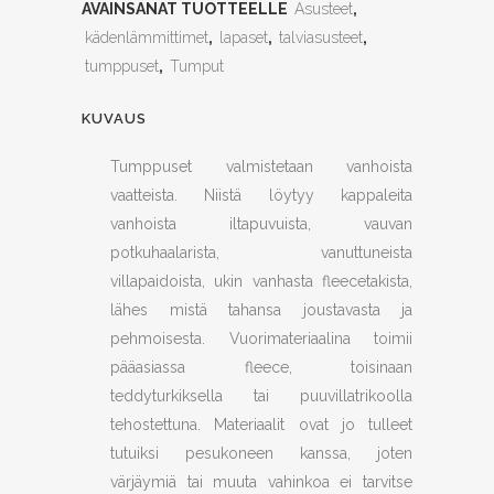
AVAINSANAT TUOTTEELLE
Asusteet
,
kädenlämmittimet
,
lapaset
,
talviasusteet
,
tumppuset
,
Tumput
KUVAUS
Tumppuset valmistetaan vanhoista
vaatteista. Niistä löytyy kappaleita
vanhoista iltapuvuista, vauvan
potkuhaalarista, vanuttuneista
villapaidoista, ukin vanhasta fleecetakista,
lähes mistä tahansa joustavasta ja
pehmoisesta. Vuorimateriaalina toimii
pääasiassa fleece, toisinaan
teddyturkiksella tai puuvillatrikoolla
tehostettuna. Materiaalit ovat jo tulleet
tutuiksi pesukoneen kanssa, joten
värjäymiä tai muuta vahinkoa ei tarvitse