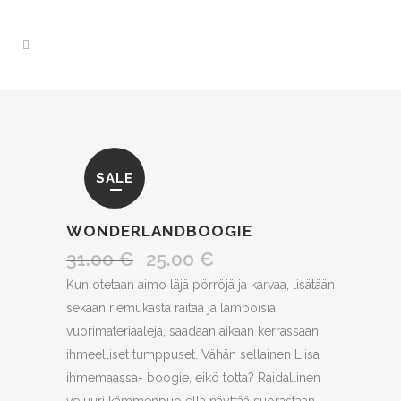
SALE
WONDERLANDBOOGIE
31.00
€
25.00
€
Alkuperäinen
Nykyinen
hinta
hinta
Kun otetaan aimo läjä pörröjä ja karvaa, lisätään
oli:
on:
sekaan riemukasta raitaa ja lämpöisiä
31.00 €.
25.00 €.
vuorimateriaaleja, saadaan aikaan kerrassaan
ihmeelliset tumppuset. Vähän sellainen Liisa
ihmemaassa- boogie, eikö totta? Raidallinen