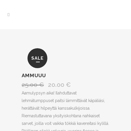
SALE
AMMUUU
25.00
€
20.00
€
Alkuperäinen
Nykyinen
hinta
hinta
Aamulypsyn aika! Ilahduttavat
oli:
on:
lehmätumppuset paitsi lämmittävät käpäliäsi,
25.00 €.
20.00 €.
herättävät hilpeyttä kanssakulkijoissa.
Riemastuttavana yksityiskohtana nahkaiset
sarvet, joilla voit vaikka tökkiä kavereitasi kylillä.