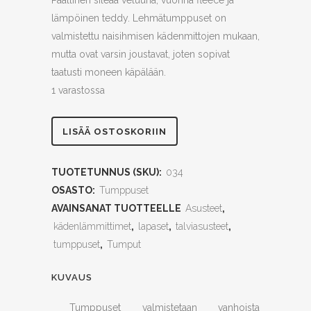
Päällinen sileää veluuria, vuorina fleece ja
lämpöinen teddy. Lehmätumppuset on
valmistettu naisihmisen kädenmittojen mukaan,
mutta ovat varsin joustavat, joten sopivat
taatusti moneen käpälään.
1 varastossa
Ammuuu
LISÄÄ OSTOSKORIIN
quantity
TUOTETUNNUS (SKU):
034
OSASTO:
Tumppuset
AVAINSANAT TUOTTEELLE
Asusteet
,
kädenlämmittimet
,
lapaset
,
talviasusteet
,
tumppuset
,
Tumput
KUVAUS
Tumppuset valmistetaan vanhoista