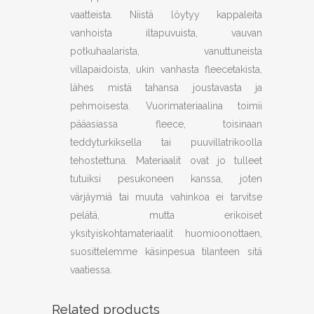
vaatteista. Niistä löytyy kappaleita
vanhoista iltapuvuista, vauvan
potkuhaalarista, vanuttuneista
villapaidoista, ukin vanhasta fleecetakista,
lähes mistä tahansa joustavasta ja
pehmoisesta. Vuorimateriaalina toimii
pääasiassa fleece, toisinaan
teddyturkiksella tai puuvillatrikoolla
tehostettuna. Materiaalit ovat jo tulleet
tutuiksi pesukoneen kanssa, joten
värjäymiä tai muuta vahinkoa ei tarvitse
pelätä, mutta erikoiset
yksityiskohtamateriaalit huomioonottaen,
suosittelemme käsinpesua tilanteen sitä
vaatiessa.
Related products