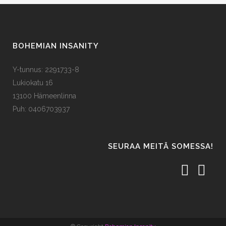
BOHEMIAN INSANITY
Y-tunnus: 2291733-8
Lukiokatu 16
13100 Hämeenlinna
Puh: 0406703937
SEURAA MEITÄ SOMESSA!