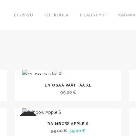
ETUSIVU
HELI KUULA
TILAUSTYÖT
KAUPPA
EN OSAA PÄÄTTÄÄ XL
99.00
€
SALE
RAINBOW APPLE S
Alkuperäinen
Nykyinen
99.00
€
49.00
€