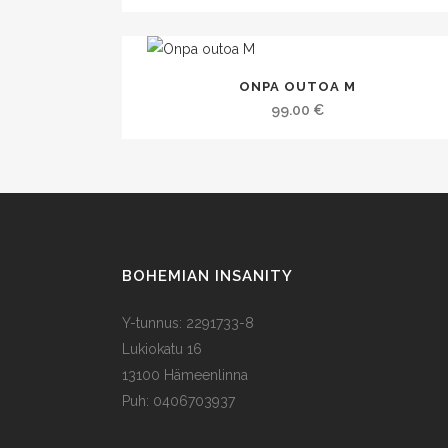
hinta
hinta
oli:
on:
99.00 €.
49.00 €.
ONPA OUTOA M
99.00
€
BOHEMIAN INSANITY
Y-tunnus: 2291733-8
Lukiokatu 16
13100 Hämeenlinna
Puh: 0406703937