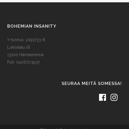
BOHEMIAN INSANITY
Y-tunnus: 2291733-8
Lukiokatu 16
13100 Hämeenlinna
Puh: 0406703937
SEURAA MEITÄ SOMESSA!