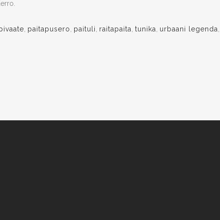
erro.
ivaate
,
paitapusero
,
paituli
,
raitapaita
,
tunika
,
urbaani legenda