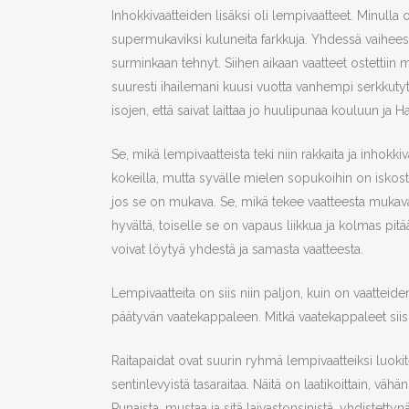
Inhokkivaatteiden lisäksi oli lempivaatteet. Minulla 
supermukaviksi kuluneita farkkuja. Yhdessä vaihees
surminkaan tehnyt. Siihen aikaan vaatteet ostettiin ma
suuresti ihailemani kuusi vuotta vanhempi serkkutyttö
isojen, että saivat laittaa jo huulipunaa kouluun ja H
Se, mikä lempivaatteista teki niin rakkaita ja inhok
kokeilla, mutta syvälle mielen sopukoihin on iskost
jos se on mukava. Se, mikä tekee vaatteesta mukavan,
hyvältä, toiselle se on vapaus liikkua ja kolmas p
voivat löytyä yhdestä ja samasta vaatteesta.
Lempivaatteita on siis niin paljon, kuin on vaatteid
päätyvän vaatekappaleen. Mitkä vaatekappaleet siis 
Raitapaidat ovat suurin ryhmä lempivaatteiksi luokite
sentinlevyistä tasaraitaa. Näitä on laatikoittain, vähä
Punaista, mustaa ja sitä laivastonsinistä, yhdistettynä