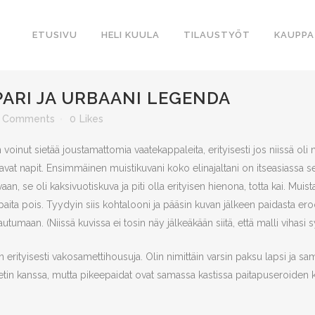
ETUSIVU
HELI KUULA
TILAUSTYÖT
KAUPPA
PARI JA URBAANI LEGENDA
 Comments
0
Likes
 voinut sietää joustamattomia vaatekappaleita, erityisesti jos niissä oli n
uultavat napit. Ensimmäinen muistikuvani koko elinajaltani on itseasiassa
an, se oli kaksivuotiskuva ja piti olla erityisen hienona, totta kai. Muis
a pois. Tyydyin siis kohtalooni ja pääsin kuvan jälkeen paidasta eroo
maan. (Niissä kuvissa ei tosin näy jälkeäkään siitä, että malli vihasi sy
n erityisesti vakosamettihousuja. Olin nimittäin varsin paksu lapsi ja sam
tin kanssa, mutta pikeepaidat ovat samassa kastissa paitapuseroiden 