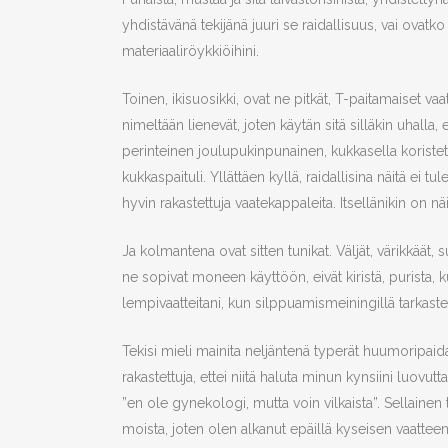
yhdistävänä tekijänä juuri se raidallisuus, vai ovatko
materiaaliröykkiöihini.
Toinen, ikisuosikki, ovat ne pitkät, T-paitamaiset vaat
nimeltään lienevät, joten käytän sitä silläkin uhalla,
perinteinen joulupukinpunainen, kukkasella koristet
kukkaspaituli. Yllättäen kyllä, raidallisina näitä ei 
hyvin rakastettuja vaatekappaleita. Itsellänikin on nä
Ja kolmantena ovat sitten tunikat. Väljät, värikkää
ne sopivat moneen käyttöön, eivät kiristä, purista, k
lempivaatteitani, kun silppuamismeiningillä tarkast
Tekisi mieli mainita neljäntenä typerät huumoripaidat 
rakastettuja, ettei niitä haluta minun kynsiini luovut
”en ole gynekologi, mutta voin vilkaista”. Sellainen
moista, joten olen alkanut epäillä kyseisen vaattee