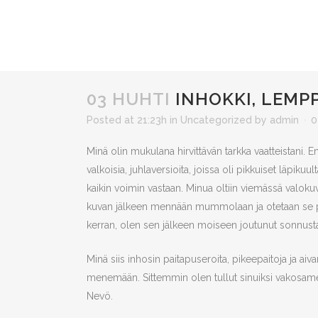
03 HUHTI
INHOKKI, LEMP
Posted at 21:23h
in
Uncategorized
by
admin
0
Minä olin mukulana hirvittävän tarkka vaatteistani. En
valkoisia, juhlaversioita, joissa oli pikkuiset läpik
kaikin voimin vastaan. Minua oltiin viemässä valokuva
kuvan jälkeen mennään mummolaan ja otetaan se pait
kerran, olen sen jälkeen moiseen joutunut sonnustautu
Minä siis inhosin paitapuseroita, pikeepaitoja ja aiva
menemään. Sittemmin olen tullut sinuiksi vakosame
Nevö.