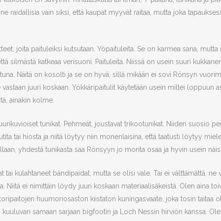
 ne raidallisia vain siksi, että kaupat myyvät raitaa, mutta joka tapauksess
teet, joita paituleiksi kutsutaan. Yöpaituleita. Se on karmea sana, mutta n
 että silmästä katkeaa verisuoni. Paituleita. Niissä on usein suuri kukkane
tuna. Näitä on kosolti ja se on hyvä, sillä mikään ei sovi Rönsyn vuori
tule vastaan juuri koskaan. Yökkäripaitulit käytetään usein miltei loppuun a
itä, ainakin kolme.
t, suurikuvioiset tunikat. Pehmeät, joustavat trikootunikat. Niiden suos
utita tai hiosta ja niitä löytyy niin monenlaisina, että taatusti löytyy 
ellaan, yhdestä tunikasta saa Rönsyyn jo monta osaa ja hyvin usein näi
tai kulahtaneet bändipaidat, mutta se olisi vale. Tai ei välttämättä, ne v
taa. Niitä ei nimittäin löydy juuri koskaan materiaalisäkeistä. Olen aina to
 toripaitojen huumoriosaston kiistaton kuningasvaate, joka tosin taitaa
n kuuluvan samaan sarjaan bigfootin ja Loch Nessin hirviön kanssa. Ole