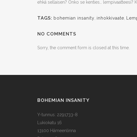
ehkä sellaisen? Onko se kenties… lempivaatteesi? K
TAGS:
bohemian insanity
,
inhokkivaate
,
Lemp
NO COMMENTS
Sorry, the comment form is closed at this time.
BOHEMIAN INSANITY
Y-tunnus: 2291733-8
Lukiokatu 16
13100 Hämeenlinna