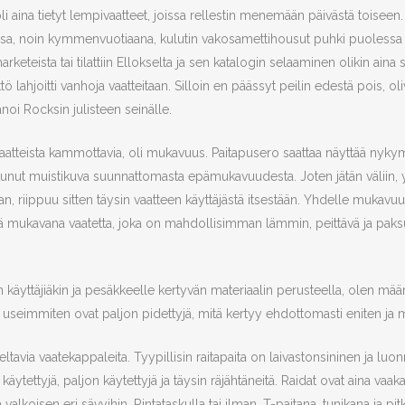
oli aina tietyt lempivaatteet, joissa rellestin menemään päivästä toiseen.
sa, noin kymmenvuotiaana, kulutin vakosamettihousut puhki puolessa vu
rketeista tai tilattiin Ellokselta ja sen katalogin selaaminen olikin aina
 lahjoitti vanhoja vaatteitaan. Silloin en päässyt peilin edestä pois, oli
anoi Rocksin julisteen seinälle.
kivaatteista kammottavia, oli mukavuus. Paitapusero saattaa näyttää nykym
unut muistikuva suunnattomasta epämukavuudesta. Joten jätän väliin, yh
 riippuu sitten täysin vaatteen käyttäjästä itsestään. Yhdelle mukavuus
itää mukavana vaatetta, joka on mahdollisimman lämmin, peittävä ja pak
en käyttäjiäkin ja pesäkkeelle kertyvän materiaalin perusteella, olen m
useimmiten ovat paljon pidettyjä, mitä kertyy ehdottomasti eniten ja mik
ltavia vaatekappaleita. Tyypillisin raitapaita on laivastonsininen ja luon
n käytettyjä, paljon käytettyjä ja täysin räjähtäneitä. Raidat ovat aina va
 valkoisen eri sävyihin. Rintataskulla tai ilman, T-paitana, tunikana ja pitk