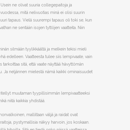
 Usein ne olivat suuria collegepaitoja ja
odessa, mitä nelivuotias minä ei olisi suurin
 suuri tapaus. Vielä suurempi tapaus oli toki se, kun
vathan ne sentään isojen tyttöjen vaatteita. Niin
inän silmään tyylikkäältä ja melkein tekisi mieli
ä edelleen. Vaatteesta tulee siis lempivaate, vain
 tarkoittaa sitä, että vaate näyttää hävyttömän
su. Ja neljännen mielestä nämä kaikki ominaisuudet
ääritellyt muutaman tyypillisimmän lempivaatteeksi
ä niitä kaikkia yhdistää.
nonvalkoinen, malliltaan väljä ja raidat ovat
akaraitoja, pystymallisia näkyy harvoin, jos koskaan.
illä hihoilla. Sitä en tiedä onko näissä vaatteissa