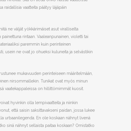
a raidallisia vaatteita päätyy läjäpäin
iitä ne väljät yökkärimäiset asut viralliselta
n painettuna rintaan. Vaaleanpunainen, violetti tai
materiaaliksi paremmin kuin perinteinen
sti, usein ne ovat jo ohueksi kuluneita ja selvästikin
io perustunee mukavuuden perinteiseen määritelmään,
mieleinen nirsommallekin. Tunikat ovat myös minun
ssä vaatekappaleissa on hillittömimmät kuosit.
oivat hyvinkin olla lempivaatteita ja niinkin
ivonut, että saisin saksittavakseni paidan, jossa lukee
 olla urbaanilegenda. En ole koskaan nähnyt livenä
tko sinä nähnyt sellaista paitaa koskaan? Omistatko