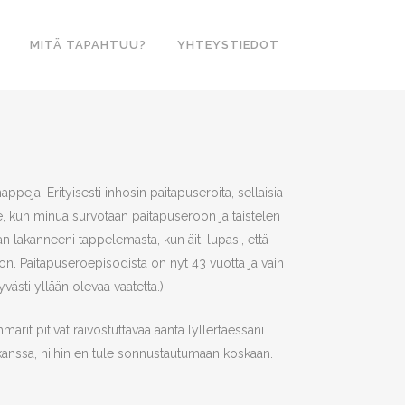
MITÄ TAPAHTUU?
YHTEYSTIEDOT
appeja. Erityisesti inhosin paitapuseroita, sellaisia
 se, kun minua survotaan paitapuseroon ja taistelen
tan lakanneeni tappelemasta, kun äiti lupasi, että
n. Paitapuseroepisodista on nyt 43 vuotta ja vain
västi yllään olevaa vaatetta.)
marit pitivät raivostuttavaa ääntä lyllertäessäni
kanssa, niihin en tule sonnustautumaan koskaan.